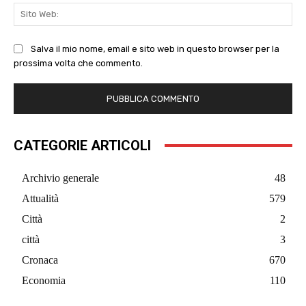
Sit
We
Salva il mio nome, email e sito web in questo browser per la
prossima volta che commento.
CATEGORIE ARTICOLI
Archivio generale
48
Attualità
579
Città
2
città
3
Cronaca
670
Economia
110