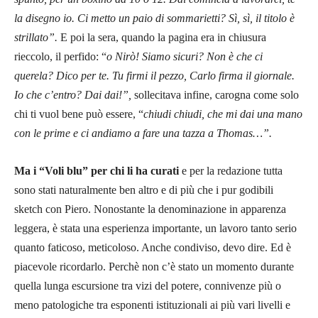
la disegno io. Ci metto un paio di sommarietti? Sì, sì, il titolo è
strillato”.
E poi la sera, quando la pagina era in chiusura
rieccolo, il perfido: “
o Nirò! Siamo sicuri? Non è che ci
querela? Dico per te. Tu firmi il pezzo, Carlo firma il giornale.
Io che c’entro? Dai dai!”,
sollecitava infine, carogna come solo
chi ti vuol bene può essere, “
chiudi chiudi, che mi dai una mano
con le prime e ci andiamo a fare una tazza a Thomas…”.
Ma i “Voli blu” per chi li ha curati
e per la redazione tutta
sono stati naturalmente ben altro e di più che i pur godibili
sketch con Piero. Nonostante la denominazione in apparenza
leggera, è stata una esperienza importante, un lavoro tanto serio
quanto faticoso, meticoloso. Anche condiviso, devo dire. Ed è
piacevole ricordarlo. Perchè non c’è stato un momento durante
quella lunga escursione tra vizi del potere, connivenze più o
meno patologiche tra esponenti istituzionali ai più vari livelli e