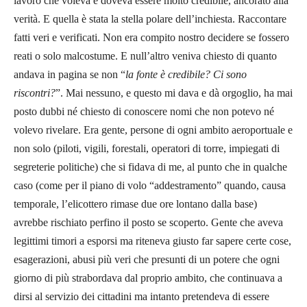
lavoro che voleva e doveva essere molto credibile, ancorato alla
verità. E quella è stata la stella polare dell’inchiesta. Raccontare
fatti veri e verificati. Non era compito nostro decidere se fossero
reati o solo malcostume. E null’altro veniva chiesto di quanto
andava in pagina se non “
la fonte è credibile? Ci sono
riscontri?
”. Mai nessuno, e questo mi dava e dà orgoglio, ha mai
posto dubbi né chiesto di conoscere nomi che non potevo né
volevo rivelare. Era gente, persone di ogni ambito aeroportuale e
non solo (piloti, vigili, forestali, operatori di torre, impiegati di
segreterie politiche) che si fidava di me, al punto che in qualche
caso (come per il piano di volo “addestramento” quando, causa
temporale, l’elicottero rimase due ore lontano dalla base)
avrebbe rischiato perfino il posto se scoperto. Gente che aveva
legittimi timori a esporsi ma riteneva giusto far sapere certe cose,
esagerazioni, abusi più veri che presunti di un potere che ogni
giorno di più strabordava dal proprio ambito, che continuava a
dirsi al servizio dei cittadini ma intanto pretendeva di essere