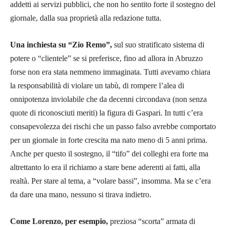
addetti ai servizi pubblici, che non ho sentito forte il sostegno del
giornale, dalla sua proprietà alla redazione tutta.
Una inchiesta su “Zio Remo”,
sul suo stratificato sistema di
potere o “clientele” se si preferisce, fino ad allora in Abruzzo
forse non era stata nemmeno immaginata. Tutti avevamo chiara
la responsabilità di violare un tabù, di rompere l’alea di
onnipotenza inviolabile che da decenni circondava (non senza
quote di riconosciuti meriti) la figura di Gaspari. In tutti c’era
consapevolezza dei rischi che un passo falso avrebbe comportato
per un giornale in forte crescita ma nato meno di 5 anni prima.
Anche per questo il sostegno, il “tifo” dei colleghi era forte ma
altrettanto lo era il richiamo a stare bene aderenti ai fatti, alla
realtà. Per stare al tema, a “volare bassi”, insomma. Ma se c’era
da dare una mano, nessuno si tirava indietro.
Come Lorenzo, per esempio,
preziosa “scorta” armata di