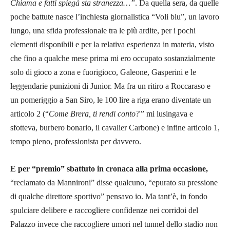
Chiama e fatti spiegà sta stranezza…”
. Da quella sera, da quelle
poche battute nasce l’inchiesta giornalistica “Voli blu”, un lavoro
lungo, una sfida professionale tra le più ardite, per i pochi
elementi disponibili e per la relativa esperienza in materia, visto
che fino a qualche mese prima mi ero occupato sostanzialmente
solo di gioco a zona e fuorigioco, Galeone, Gasperini e le
leggendarie punizioni di Junior. Ma fra un ritiro a Roccaraso e
un pomeriggio a San Siro, le 100 lire a riga erano diventate un
articolo 2 (“
Come Brera, ti rendi conto?”
mi lusingava e
sfotteva, burbero bonario, il cavalier Carbone) e infine articolo 1,
tempo pieno, professionista per davvero.
E per “premio” sbattuto in cronaca alla prima occasione,
“reclamato da Mannironi” disse qualcuno, “epurato su pressione
di qualche direttore sportivo” pensavo io. Ma tant’è, in fondo
spulciare delibere e raccogliere confidenze nei corridoi del
Palazzo invece che raccogliere umori nel tunnel dello stadio non