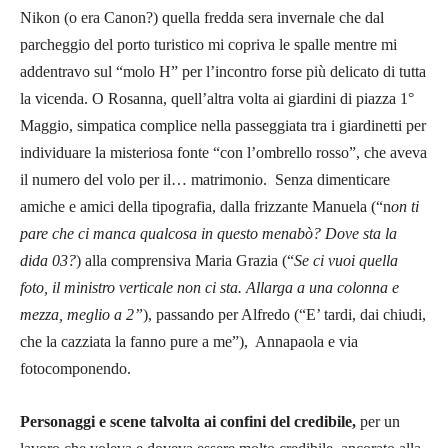
Nikon (o era Canon?) quella fredda sera invernale che dal
parcheggio del porto turistico mi copriva le spalle mentre mi
addentravo sul “molo H” per l’incontro forse più delicato di tutta
la vicenda. O Rosanna, quell’altra volta ai giardini di piazza 1°
Maggio, simpatica complice nella passeggiata tra i giardinetti per
individuare la misteriosa fonte “con l’ombrello rosso”, che aveva
il numero del volo per il… matrimonio. Senza dimenticare
amiche e amici della tipografia, dalla frizzante Manuela (“n
on ti
pare che ci manca qualcosa in questo menabò? Dove sta la
dida 03?
) alla comprensiva Maria Grazia (“
Se ci vuoi quella
foto, il ministro verticale non ci sta. Allarga a una colonna e
mezza, meglio a 2”
), passando per Alfredo (“E’ tardi, dai chiudi,
che la cazziata la fanno pure a me”), Annapaola e via
fotocomponendo.
Personaggi e scene talvolta ai confini del credibile,
per un