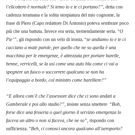
l’elicottero è normale? Si iemo io e te ci portano?”
, detta con
cadenza teramana e la solita storpiatura del mio cognome, la
frase di Piero (Capo redattore Di Antonio) poteva sembrare poco
più che una battuta. Invece era seria, tremendamente seria. “
O
Pie’”
, gli rispondo con un velo di ironia, “
se andiamo io e te ci
cacciano a male parole, per quello che ne so quella è una
macchina per le emergenze, è attrezzata per portare barelle,
benne, verricelli, se la usi come una auto blu come ci vai a
spegnere un fuoco o soccorrere qualcuno se non ha
l’equipaggio a bordo, col ministro come barelliere?”
“E allora com’è che l’assessore dice che ci sono andati a
Gamberale e poi allo stadio?”,
insiste senza smettere “
Boh,
forse dice una fesseria o quel giorno il servizio emergenza lo
faceva un altro o non si faceva, che ne so”,
rispondo con
sufficienza. “
Beh, ci conosci ancora qualcuno all’aeroporto?