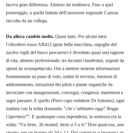
faceva gran differenza. Almeno mi sembrava. Fino a quel
pomeriggio, a quella battuta dell’assessore regionale Canosa
raccolta da un collega.
Da allora cambiò molto.
Quasi tutto. Per alcuni mesi
l’elicottero rosso AB412 (gran bella macchina, orgoglio del
nucleo vigili del fuoco pescarese) è diventato quasi una ragione
di vita, almeno professionale, tra incontri clandestini, segnali da
spioni da avanspettacolo. Ore a mettere insieme informazioni
frammentarie su piani di volo, ordini di servizio, missioni di
addestramento, turnazioni dei piloti e piante organiche da
incrociare con inaugurazioni, convegni, congressi, matrimoni e
sagre paesane. E quello (Piero capo redattore Di Antonio), ogni
mattina con la solita domanda: “
che c’abbiamo oggi? Regge
l’apertura?
”. E qualunque cosa rispondessi, la sentenza era la
solita: “V
a bene, 36 moduli, titolo a 5 o 6? Tieni qualcosa, uno
spunto, per un boxino da 10 o 12. Dai comincia a lavorarci, te